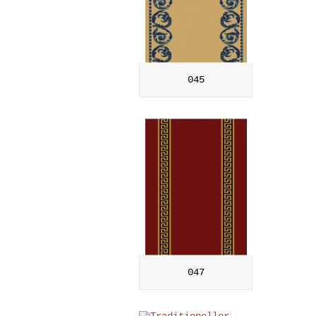
045
047