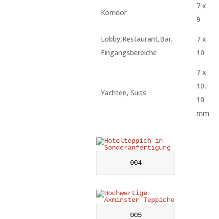
7 x
Korridor
9
Lobby,Restaurant,Bar,
7 x
Eingangsbereiche
10
7 x
10,
Yachten, Suits
10
mm
004
005